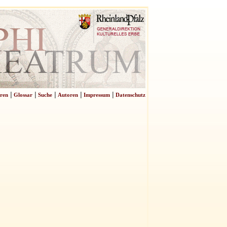
|
|
|
|
|
ren
Glossar
Suche
Autoren
Impressum
Datenschutz