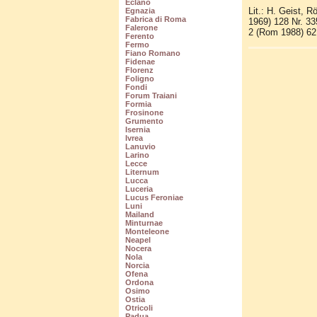
Eclano
Lit.: H. Geist, 
Egnazia
Fabrica di Roma
1969) 128 Nr. 335
Falerone
2 (Rom 1988) 62 
Ferento
Fermo
Fiano Romano
Fidenae
Florenz
Foligno
Fondi
Forum Traiani
Formia
Frosinone
Grumento
Isernia
Ivrea
Lanuvio
Larino
Lecce
Liternum
Lucca
Luceria
Lucus Feroniae
Luni
Mailand
Minturnae
Monteleone
Neapel
Nocera
Nola
Norcia
Ofena
Ordona
Osimo
Ostia
Otricoli
Padua