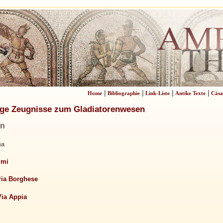
|
|
|
|
Home
Bibliographie
Link-Liste
Antike Texte
Cäsa
ge Zeugnisse zum Gladiatorenwesen
en
na
imi
ria Borghese
Via Appia