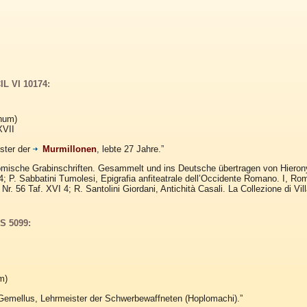
IL VI 10174:
onum)
XVII
ster der
Murmillonen
, lebte 27 Jahre.”
Römische Grabinschriften. Gesammelt und ins Deutsche übertragen von Hiero
; P. Sabbatini Tumolesi, Epigrafia anfiteatrale dell’Occidente Romano. I, Roma
Nr. 56 Taf. XVI 4; R. Santolini Giordani, Antichità Casali. La Collezione di V
LS 5099:
m)
Gemellus, Lehrmeister der Schwerbewaffneten (Hoplomachi).”