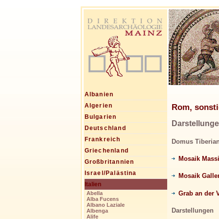
Albanien
Rom, sonsti
Algerien
Bulgarien
Darstellung
Deutschland
Frankreich
Domus Tiberia
Griechenland
Mosaik Mass
Großbritannien
Israel/Palästina
Mosaik Galle
Italien
Grab an der 
Abella
Alba Fucens
Albano Laziale
Darstellungen
Albenga
Alife