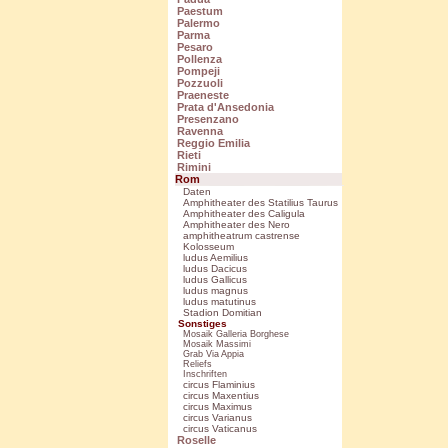
Paestum
Palermo
Parma
Pesaro
Pollenza
Pompeji
Pozzuoli
Praeneste
Prata d'Ansedonia
Presenzano
Ravenna
Reggio Emilia
Rieti
Rimini
Rom
Daten
Amphitheater des Statilius Taurus
Amphitheater des Caligula
Amphitheater des Nero
amphitheatrum castrense
Kolosseum
ludus Aemilius
ludus Dacicus
ludus Gallicus
ludus magnus
ludus matutinus
Stadion Domitian
Sonstiges
Mosaik Galleria Borghese
Mosaik Massimi
Grab Via Appia
Reliefs
Inschriften
circus Flaminius
circus Maxentius
circus Maximus
circus Varianus
circus Vaticanus
Roselle