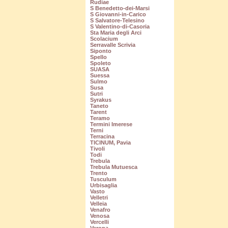
Rudiae
S Benedetto-dei-Marsi
S Giovanni-in-Carico
S Salvatore-Telesino
S Valentino-di-Casoria
Sta Maria degli Arci
Scolacium
Serravalle Scrivia
Siponto
Spello
Spoleto
SUASA
Suessa
Sulmo
Susa
Sutri
Syrakus
Taneto
Tarent
Teramo
Termini Imerese
Terni
Terracina
TICINUM, Pavia
Tivoli
Todi
Trebula
Trebula Mutuesca
Trento
Tusculum
Urbisaglia
Vasto
Velletri
Velleia
Venafro
Venosa
Vercelli