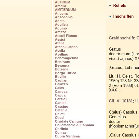
ALTINUM
Reliefs
Amelia
AMITERNUM
Ancona
Inschriften
Ansedonia
Aosta
Aquileia
Aquino
Arezzo
Ascoli Piceno
Grabinschrift; C
Assisi
Atella
Atena Lucana
Gratus
Avella
doctor murm(ill
Avellino
Benevagienna
v(ixit) a(nnos) X
Benevent
Bevagna
„Gratus, Lehrmei
Bolsena
Borgo Tufico
Lit.: H. Geist, 
Boville
1969) 128 Nr. 334
Cagliari
Caiazzo
2 (Rom 1988) 61 
Cales
XXX .
Canosa
Capua
Carsioli
CIL VI 10181; I
Carsoli
Cassino
Catania
C(aius) Cassius
Chieti
Gemellus
Circei
doctor
Cividate Camuno
Collemancio di Cannara
(h)oplomachor(u
Corfinio
Cumae
„Gaius Cassius 
Cupra Maritima