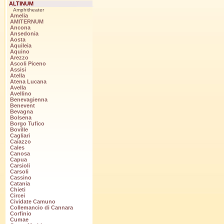
ALTINUM
Amphitheater
Amelia
AMITERNUM
Ancona
Ansedonia
Aosta
Aquileia
Aquino
Arezzo
Ascoli Piceno
Assisi
Atella
Atena Lucana
Avella
Avellino
Benevagienna
Benevent
Bevagna
Bolsena
Borgo Tufico
Boville
Cagliari
Caiazzo
Cales
Canosa
Capua
Carsioli
Carsoli
Cassino
Catania
Chieti
Circei
Cividate Camuno
Collemancio di Cannara
Corfinio
Cumae