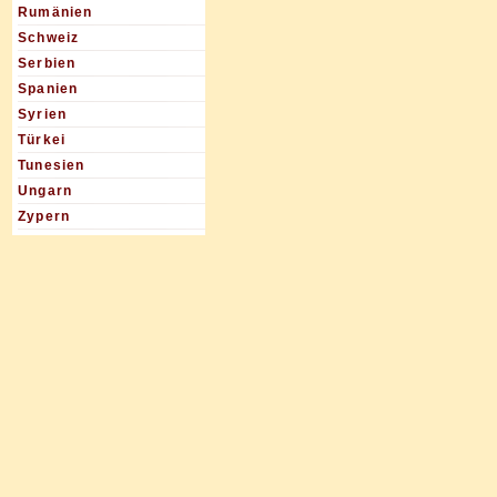
Rumänien
Schweiz
Serbien
Spanien
Syrien
Türkei
Tunesien
Ungarn
Zypern