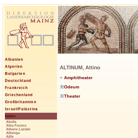
Albanien
ALTINUM, Altino
Algerien
Bulgarien
Amphitheater
Deutschland
Odeum
Frankreich
Griechenland
Theater
Großbritannien
Israel/Palästina
Italien
Abella
Alba Fucens
Albano Laziale
Albenga
Alife