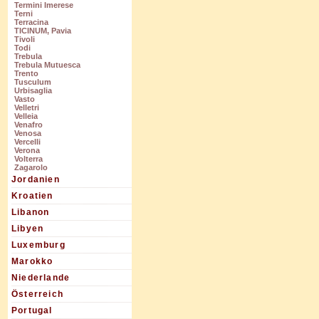
Termini Imerese
Terni
Terracina
TICINUM, Pavia
Tivoli
Todi
Trebula
Trebula Mutuesca
Trento
Tusculum
Urbisaglia
Vasto
Velletri
Velleia
Venafro
Venosa
Vercelli
Verona
Volterra
Zagarolo
Jordanien
Kroatien
Libanon
Libyen
Luxemburg
Marokko
Niederlande
Österreich
Portugal