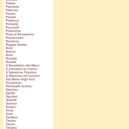
Padua
Paestum
Palermo
Parma
Pesaro
Pollenza
Pompeji
Pozzuoli
Praeneste
Prata d'Ansedonia
Presenzano
Ravenna
Reggio Emilia
Rieti
Rimini
Rom
Roselle
Rudiae
S Benedetto-dei-Marsi
S Giovanni-in-Carico
S Salvatore-Telesino
S Valentino-di-Casoria
Sta Maria degli Arci
Scolacium
Serravalle Scrivia
Siponto
Spello
Spoleto
SUASA
Suessa
Sulmo
Susa
Sutri
Syrakus
Taneto
Tarent
Teramo