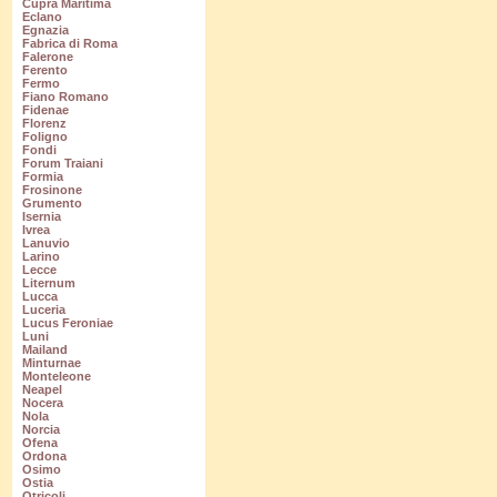
Cupra Maritima
Eclano
Egnazia
Fabrica di Roma
Falerone
Ferento
Fermo
Fiano Romano
Fidenae
Florenz
Foligno
Fondi
Forum Traiani
Formia
Frosinone
Grumento
Isernia
Ivrea
Lanuvio
Larino
Lecce
Liternum
Lucca
Luceria
Lucus Feroniae
Luni
Mailand
Minturnae
Monteleone
Neapel
Nocera
Nola
Norcia
Ofena
Ordona
Osimo
Ostia
Otricoli