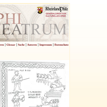
|
|
|
|
|
ren
Glossar
Suche
Autoren
Impressum
Datenschutz