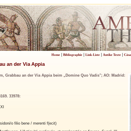
|
|
|
|
Home
Bibliographie
Link-Liste
Antike Texte
Cäsa
u an der Via Appia
m, Grabbau an der Via Appia beim „Domine Quo Vadis"; AO: Madrid:
8169. 33978:
XXI
sidoni/o filio bene / merenti f(ecit)