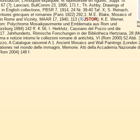
Montfaucon, L’Antiquité expliquée, et représentée en figures, Suppl. III
. 67 (?); Lanciani, BullComm 23, 1895, 171 f.; Th. Ashby, Drawings of
s in English collections, PBSR 7, 1914, 24 Nr. 39-40 Taf. X; S. Reinach,
intures grecques et romaines (Paris 1922) 292,1; M.E. Blake, Mosaics of
in Rome and Vicinity, MAAR 17, 1940, 113 (
JSTOR
); K.E. Werner,
Ro
om: Polychrome Mosaikpavimente und Emblemata aus Rom und
N
zburg 1994) 142 ff. K 56; I. Herklotz, Cassiano del Pozzo und die
17. Jahrhunderts, Römische Forschungen in der Bibliotheca Hertziana, 28 (M
oma e notizie intorno le collezioni romane di antichità, VI (Rom 2000) 52 Ab
zo, A Catalogue raisonné A 1. Ancient Mosaics and Wall Paintings (London 20
nationes nel mondo delle immagini, Memorie. Atti della Accademia Nazionale de
(Rom 2004) 148 f.