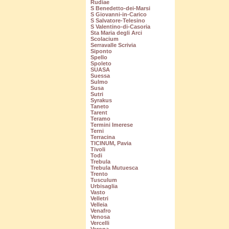
Rudiae
S Benedetto-dei-Marsi
S Giovanni-in-Carico
S Salvatore-Telesino
S Valentino-di-Casoria
Sta Maria degli Arci
Scolacium
Serravalle Scrivia
Siponto
Spello
Spoleto
SUASA
Suessa
Sulmo
Susa
Sutri
Syrakus
Taneto
Tarent
Teramo
Termini Imerese
Terni
Terracina
TICINUM, Pavia
Tivoli
Todi
Trebula
Trebula Mutuesca
Trento
Tusculum
Urbisaglia
Vasto
Velletri
Velleia
Venafro
Venosa
Vercelli