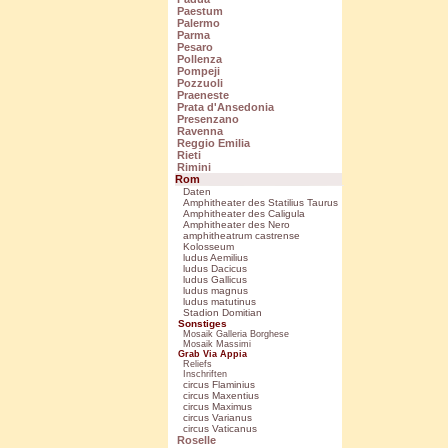
Paestum
Palermo
Parma
Pesaro
Pollenza
Pompeji
Pozzuoli
Praeneste
Prata d'Ansedonia
Presenzano
Ravenna
Reggio Emilia
Rieti
Rimini
Rom
Daten
Amphitheater des Statilius Taurus
Amphitheater des Caligula
Amphitheater des Nero
amphitheatrum castrense
Kolosseum
ludus Aemilius
ludus Dacicus
ludus Gallicus
ludus magnus
ludus matutinus
Stadion Domitian
Sonstiges
Mosaik Galleria Borghese
Mosaik Massimi
Grab Via Appia
Reliefs
Inschriften
circus Flaminius
circus Maxentius
circus Maximus
circus Varianus
circus Vaticanus
Roselle