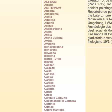
Literatur: B. de 
ALTINUM
(Paris 1719) Taf
Amelia
ancient painting
AMITERNUM
Ancona
Répertoire de pe
Ansedonia
the Late Empire 
Aosta
Mosaiken aus R
Aquileia
Umgebung, I (Wür
Aquino
Arezzo
Archäologie des 
Ascoli Piceno
degli scavi di R
Assisi
Cassiano Dal Poz
Atella
gladiatoria e ve
Atena Lucana
Avella
filologiche 19/1 
Avellino
Benevagienna
Benevent
Bevagna
Bolsena
Borgo Tufico
Boville
Cagliari
Caiazzo
Cales
Canosa
Capua
Carsioli
Carsoli
Cassino
Catania
Chieti
Circei
Cividate Camuno
Collemancio di Cannara
Corfinio
Cumae
Cupra Maritima