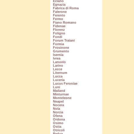
Eclano
Egnazia
Fabrica di Roma
Falerone
Ferento
Fermo
Fiano Romano
Fidenae
Florenz
Foligno
Fondi
Forum Traiani
Formia
Frosinone
Grumento
Isernia
Ivrea
Lanuvio
Larino
Lecce
Liternum
Lucca
Luceria
Lucus Feroniae
Luni
Mailand
Minturnae
Monteleone
Neapel
Nocera
Nola
Norcia
Ofena
Ordona
Osimo
Ostia
Otricoli
Padua