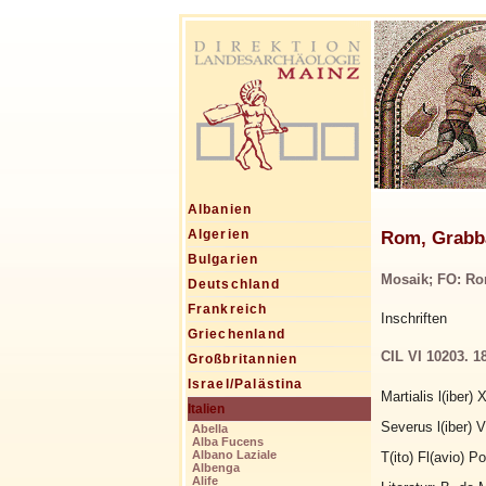
Albanien
Rom, Grabba
Algerien
Bulgarien
Mosaik; FO: Ro
Deutschland
Frankreich
Inschriften
Griechenland
CIL VI 10203. 1
Großbritannien
Israel/Palästina
Martialis l(iber) 
Italien
Severus l(iber) V
Abella
Alba Fucens
Albano Laziale
T(ito) Fl(avio) Po
Albenga
Alife