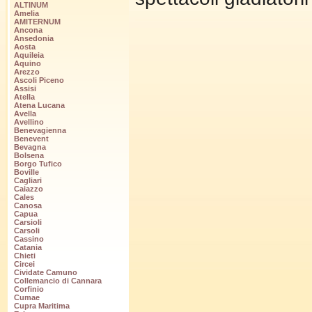
ALTINUM
Amelia
AMITERNUM
Ancona
Ansedonia
Aosta
Aquileia
Aquino
Arezzo
Ascoli Piceno
Assisi
Atella
Atena Lucana
Avella
Avellino
Benevagienna
Benevent
Bevagna
Bolsena
Borgo Tufico
Boville
Cagliari
Caiazzo
Cales
Canosa
Capua
Carsioli
Carsoli
Cassino
Catania
Chieti
Circei
Cividate Camuno
Collemancio di Cannara
Corfinio
Cumae
Cupra Maritima