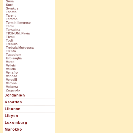
Susa
Sutri
Syrakus
Taneto
Tarent
Teramo
Termini Imerese
Terni
Terracina
TICINUM, Pavia
Tivoli
Todi
Trebula
Trebula Mutuesca
Trento
Tusculum
Urbisaglia
Vasto
Velletri
Velleia
Venafro
Venosa
Vercelli
Verona
Volterra
Zagarolo
Jordanien
Kroatien
Libanon
Libyen
Luxemburg
Marokko