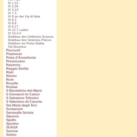
IX 1,12
IX 2,26
IX 3,13
IX 7,3
IX 8 an der Via di Nola
IX 8,3
IX 9,8
IX 9,17
IX 12,7 Laden
IX 14,2-4
Grabbau des Umbricius Scaurus
Grabbau des Vestorius Priscus
Grabbau vor Porta Stabia
Via Nucerina
Pozzuoli
Praeneste
Prata d'Ansedonia
Presenzano
Ravenna
Reggio Emilia
Rieti
Rimini
Rom
Roselle
Rudiae
S Benedetto-dei-Marsi
S Giovanni-in-Carico
S Salvatore-Telesino
S Valentino-di-Casoria
Sta Maria degli Arci
Scolacium
Serravalle Scrivia
Siponto
Spello
Spoleto
SUASA
Suessa
Sulmo