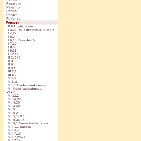
Paestum
Palermo
Parma
Pesaro
Pollenza
Pompeji
II 6 Amphitheater
I 3,23 Haus des Actius Anicetus
I 4,27
I 6,2
I 6,15 Casa dei Cei
I 7,10
I 8,5
I 9,13
I 12,11
II 2, 2+5
II 3
II 6
II 9,5
III 2,1
III 6,2
V 3,4
V 4,11
V 5,1 Gladiatorenkaserne
V - Neue Ausgrabungen
VI 7,3
VI 12,2
VI 14,20
VII 4,26
VII 4,48
VII 5
VII 5,2
VII 5,14/15
VII 6,34-35
VII 9,1 Eumachia-Gebäude
VIII 1,1 Basilica
VIII 4,4
VIII 7,16
VIII 7,20-21
VIII 7,24