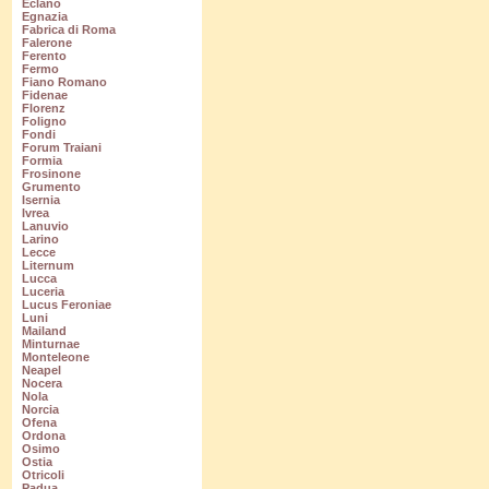
Eclano
Egnazia
Fabrica di Roma
Falerone
Ferento
Fermo
Fiano Romano
Fidenae
Florenz
Foligno
Fondi
Forum Traiani
Formia
Frosinone
Grumento
Isernia
Ivrea
Lanuvio
Larino
Lecce
Liternum
Lucca
Luceria
Lucus Feroniae
Luni
Mailand
Minturnae
Monteleone
Neapel
Nocera
Nola
Norcia
Ofena
Ordona
Osimo
Ostia
Otricoli
Padua