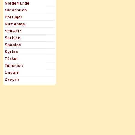
Niederlande
Österreich
Portugal
Rumänien
Schweiz
Serbien
Spanien
Syrien
Türkei
Tunesien
Ungarn
Zypern