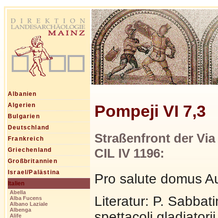
Albanien
Pompeji VI 7,3
Algerien
Bulgarien
Deutschland
Straßenfront der Via
Frankreich
CIL IV 1196:
Griechenland
Großbritannien
Israel/Palästina
Pro salute domus Aug
Italien
Abella
Literatur: P. Sabbat
Alba Fucens
Albano Laziale
Albenga
spettacoli gladiator
Alife