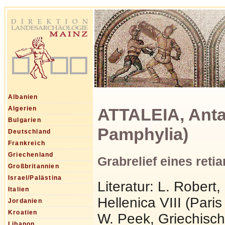
Albanien
ATTALEIA, Antal
Algerien
Bulgarien
Pamphylia)
Deutschland
Frankreich
Griechenland
Grabrelief eines reti
Großbritannien
Israel/Palästina
Literatur: L. Robert
Italien
Hellenica VIII (Pari
Jordanien
Kroatien
W. Peek, Griechische
Libanon