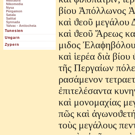
Mastaura
Nikomedia
β
ί
ου
Ἀ
π
ό
λλωνος
Nysa
Pergamon
Satala
κα
ὶ
ϑεο
ῦ
μεγ
ά
λου 
Saittai
Synnada
Yalvac - Antiocheia
κα
ὶ
ϑεο
ῦ
Ἄ
ρεως κ
Tunesien
Ungarn
μιδος
Ἐ
λαϕηβ
ό
λου
Zypern
κα
ὶ
ἱ
ερ
έ
α δι
ὰ
β
ί
ου 
τ
ῆ
ς Περγα
ί
ων π
ό
λ
ρασ
ά
μενον τετραε
ἐ
πιτελ
έ
σαντα κυνη
κα
ὶ
μονομαχ
ί
ας με
π
ῶ
ς κα
ὶ
ἀ
γωνοϑετ
το
ὺ
ς μεγ
ά
λους πεν