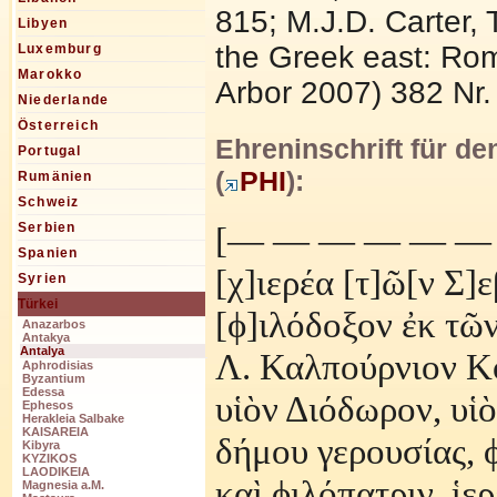
815; M.J.D. Carter, 
Libyen
the Greek east: Rom
Luxemburg
Marokko
Arbor 2007) 382 Nr.
Niederlande
Österreich
Ehreninschrift für de
Portugal
(
PHI
):
Rumänien
Schweiz
[— — — — — —
Serbien
Spanien
[χ]ιερ
έ
α [τ]
ῶ
[ν Σ]
Syrien
Türkei
[ϕ]ιλ
ό
δοξον
ἐ
κ τ
ῶ
Anazarbos
Antakya
Antalya
Λ. Καλπο
ύ
ρνιον Κ
Aphrodisias
Byzantium
Edessa
υ
ἱὸ
ν Δι
ό
δωρον, υ
ἱὸ
Ephesos
Herakleia Salbake
KAISAREIA
δ
ή
μου γερουσ
ί
ας, 
Kibyra
KYZIKOS
LAODIKEIA
κα
ὶ
ϕιλ
ό
πατριν,
ἱ
ερ
Magnesia a.M.