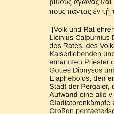
ρικο
ὺ
ς
ἀ
γ
ῶ
νας κα
ὶ
πο
ὺ
ς π
ά
ντας
ἐ
ν τ
ῇ
τ
„[Volk und Rat ehre
Licinius Calpurnius
des Rates, des Volk
Kaiserliebenden und
ernannten Priester 
Gottes Dionysos und
Elaphebolos, den er
Stadt der Pergaier,
Aufwand eine alle v
Gladiatorenkämpfe a
Großen pentaeterisc