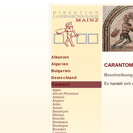
Albanien
CARANTOMAG
Algerien
Bulgarien
Beschreibung
Deutschland
Es handelt sich 
Frankreich
Agen
Aix-en-Provence
Amiens
Angers
Arles
Autun
Besançon
Béziers
Bonnée
Bordeaux
Boulogne
Bourges
Cadayrac