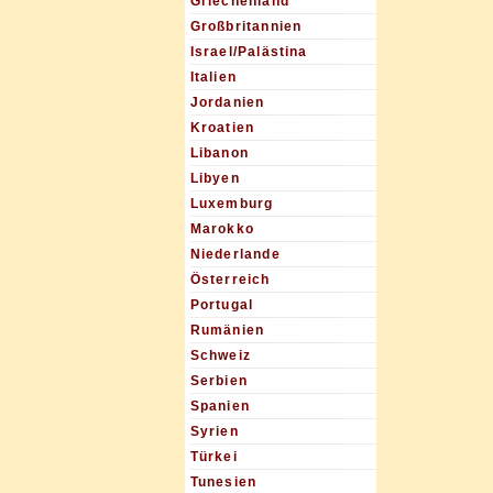
Griechenland
Großbritannien
Israel/Palästina
Italien
Jordanien
Kroatien
Libanon
Libyen
Luxemburg
Marokko
Niederlande
Österreich
Portugal
Rumänien
Schweiz
Serbien
Spanien
Syrien
Türkei
Tunesien