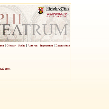
|
|
|
|
|
ren
Glossar
Suche
Autoren
Impressum
Datenschutz
eatrum
.