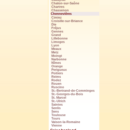
Chalon-sur-Saône
Chartres
Chassenon
Chennevières
Cimiez
Croisille-sur-Briance
Die
Fréjus
Gennes
Grand
Lillebonne
Limoges
Lyon
Meaux
Metz
Moingt
Narbonne
Nîmes
Orange
Perigueux
Poitiers
Reims
Rodez
Rouen
Ruscino
St.-Bertrand-de-Comminges
St.-Georges-du-Bois
St. Marcel
St.-Ulrich
Saintes
Senlis
Sens
Toulouse
Tours
Vaison-la-Romaine
Vienne