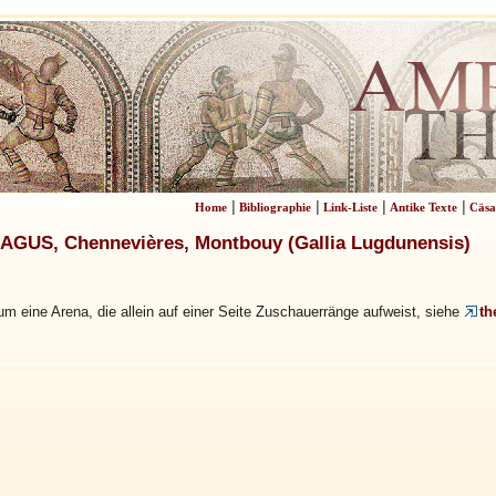
|
|
|
|
Home
Bibliographie
Link-Liste
Antike Texte
Cäsa
US, Chennevières, Montbouy (Gallia Lugdunensis)
um eine Arena, die allein auf einer Seite Zuschauerränge aufweist, siehe
th