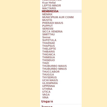
Ksar Hellal
LEPTIS MINOR
MACTARIS
MEMBRESSA
MENINX
MUNICIPIUM AUR COMM
MUSTIS
PHERADI MAIUS
PUPPUT
SERESSI
SICCA VENERIA
SIMITTHU
Smirat
SUFETULA
THAENAE
THAPSUS
THELEPTE
THIBARIS
THIGNICA
THIMISUA
THISIDUO
THIZI
THUBURBO MAIUS
THUBURBO MINUS
THUCCABOR
THUGGA
THYSDRUS
UCHI MAIUS
ULISSIPARA
UPPENNA
UTHINA
UTICA
VAGA
VINA
Ungarn