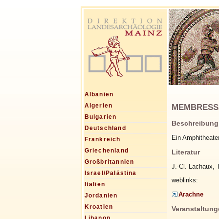
Albanien
MEMBRESSA, 
Algerien
Bulgarien
Beschreibung
Deutschland
Ein Amphitheater
Frankreich
Griechenland
Literatur
Großbritannien
J.-Cl. Lachaux, 
Israel/Palästina
weblinks:
Italien
Arachne
Jordanien
Kroatien
Veranstaltung
Libanon