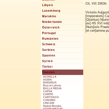
CIL VIII 25836:
Libyen
Luxemburg
Victoriis Au[gust
[Imp(eratoris) Ca]
Marokko
[Q(uintus) N]umis
Niederlande
[ex] HS XVI mil(
[Num]isiis Praetex
Österreich
[et cert]amina pu
Portugal
Rumänien
Schweiz
Serbien
Spanien
Syrien
Türkei
Tunesien
ACHOLLA
AGBIA
BARARUS
Borj el-Lahsar
BULLA REGIA
CAPSA
CARPIS
CARTHAGO
CURUBIS
CINCARI
Djabal Moraba
HADRUMETUM