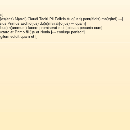
is]
es(aris) M(arci) Claudi Taciti Pii Felicis Aug(usti) pont(ificis) ma[x(imi) ---]
ius Primus aedilic(ius) du(u)mvirali[c(ius) --- quam]
ibus) n(ummum) facere promiserat mult[iplicata pecunia cum]
tato et Primo fili(i)s et Nonia [--- coniuge perfecit]
gilum edidit quam et [