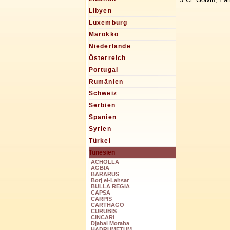
Libyen
Luxemburg
Marokko
Niederlande
Österreich
Portugal
Rumänien
Schweiz
Serbien
Spanien
Syrien
Türkei
Tunesien
ACHOLLA
AGBIA
BARARUS
Borj el-Lahsar
BULLA REGIA
CAPSA
CARPIS
CARTHAGO
CURUBIS
CINCARI
Djabal Moraba
HADRUMETUM