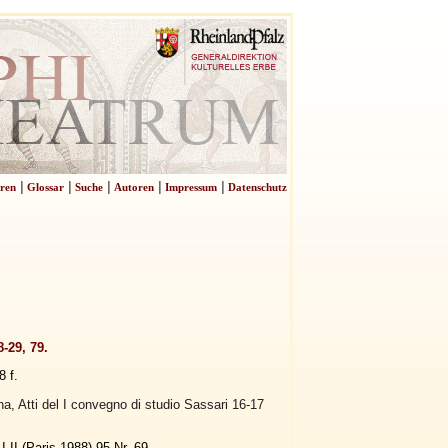
|
|
|
|
|
ren
Glossar
Suche
Autoren
Impressum
Datenschutz
-29, 79.
 f.
a, Atti del I convegno di studio Sassari 16-17
-II (Paris 1988) 95 Nr. 69.