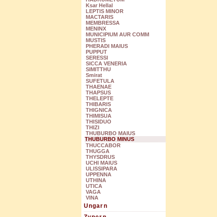
Ksar Hellal
LEPTIS MINOR
MACTARIS
MEMBRESSA
MENINX
MUNICIPIUM AUR COMM
MUSTIS
PHERADI MAIUS
PUPPUT
SERESSI
SICCA VENERIA
SIMITTHU
Smirat
SUFETULA
THAENAE
THAPSUS
THELEPTE
THIBARIS
THIGNICA
THIMISUA
THISIDUO
THIZI
THUBURBO MAIUS
THUBURBO MINUS
THUCCABOR
THUGGA
THYSDRUS
UCHI MAIUS
ULISSIPARA
UPPENNA
UTHINA
UTICA
VAGA
VINA
Ungarn