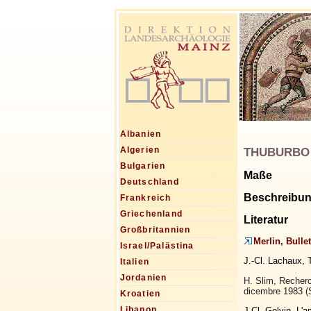
Albanien
THUBURBO M
Algerien
Bulgarien
Maße
Deutschland
Beschreibu
Frankreich
Griechenland
Literatur
Großbritannien
Merlin, Bulle
Israel/Palästina
J.-Cl. Lachaux, 
Italien
Jordanien
H. Slim, Recherc
dicembre 1983 (
Kroatien
Libanon
J.Cl. Golvin, L'a