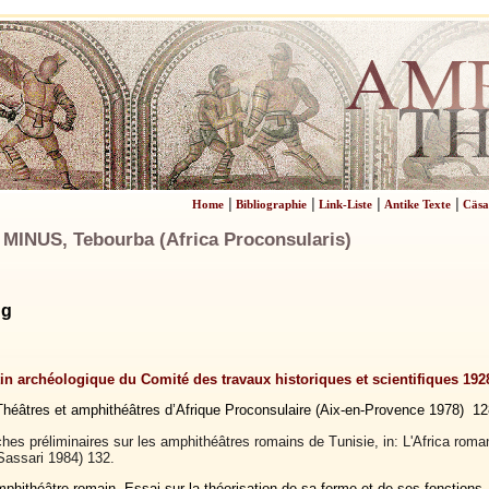
|
|
|
|
Home
Bibliographie
Link-Liste
Antike Texte
Cäsa
INUS, Tebourba (Africa Proconsularis)
ng
tin archéologique du Comité des travaux historiques et scientifiques 1928
Théâtres et amphithéâtres d’Afrique Proconsulaire (Aix-en-Provence 1978) 128
hes préliminaires sur les amphithéâtres romains de Tunisie, in: L'Africa roman
Sassari 1984) 132.
mphithéâtre romain. Essai sur la théorisation de sa forme et de ses fonctions, I