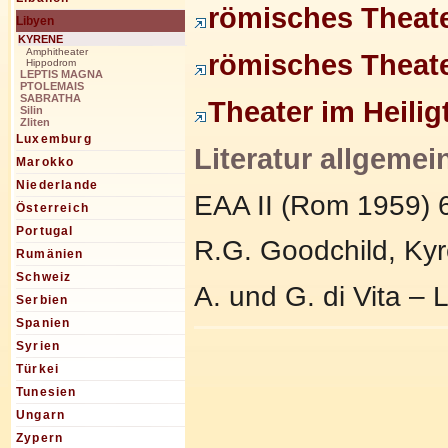
römisches Theater
Libyen
KYRENE
Amphitheater
römisches Theate
Hippodrom
LEPTIS MAGNA
PTOLEMAIS
SABRATHA
Theater im Heili
Silin
Zliten
Luxemburg
Literatur allgemei
Marokko
Niederlande
EAA II (Rom 1959) 6
Österreich
Portugal
R.G. Goodchild, Kyr
Rumänien
Schweiz
A. und G. di Vita – 
Serbien
Spanien
Syrien
Türkei
Tunesien
Ungarn
Zypern