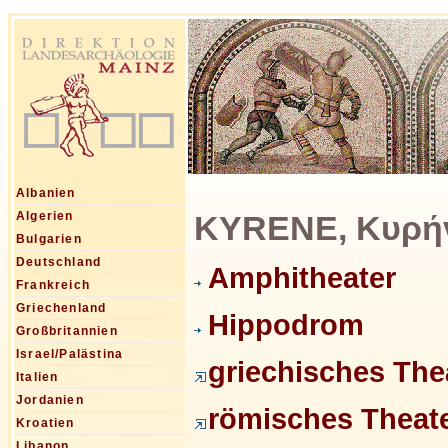
Albanien
KYRENE, Κυρήν
Algerien
Bulgarien
Deutschland
Amphitheater
Frankreich
Griechenland
Hippodrom
Großbritannien
Israel/Palästina
griechisches The
Italien
Jordanien
römisches Theater
Kroatien
Libanon