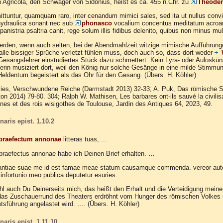
n Agricola, den Schwager von Sidonius, heißt es ca. 455 n.Chr. zu
Theoderi
mittuntur, quamquam raro, inter cenandum mimici sales, sed ita ut nullus convi
 hydraulica sonant nec sub
phonasco
vocalium concentus meditatum acroama 
nistria psaltria canit, rege solum illis fidibus delenito, quibus non minus 
erden, wenn auch selten, bei der Abendmahlzeit witzige mimische Aufführung
alle bissiger Sprüche verletzt fühlen muss, doch auch so, dass dort weder
Gesangslehrer einstudiertes Stück dazu schmettert. Kein Lyra- oder Aulosküns
lerin musiziert dort, weil den König nur solche Gesänge in eine milde Stimmu
Heldentum begeistert als das Ohr für den Gesang. (Übers. H. Köhler)
ies, Verschwundene Reiche (Darmstadt 2013) 32-33; A. Puk, Das römische Sp
ton 2014) 79-80. 304; Ralph W. Mathisen, Les barbares ont-ils sauvé la civilis
nes et des rois wisigothes de Toulouse, Jardin des Antiques 64, 2023, 49.
aris epist. 1.10.2
praefectum annonae
litteras tuas, ...
raefectus annonae habe ich Deinen Brief erhalten. …
gilantiae suae me id est famae meae statum causamque commenda. vereor aut
 infortunio meo publica deputetur esuries.
l auch Du Deinerseits mich, das heißt den Erhalt und die Verteidigung meine
das Zuschauerrund des Theaters erdröhnt vom Hunger des römischen Volkes 
tsführung angelastet wird. …. (Übers. H. Köhler)
aris epist. 1.11.10