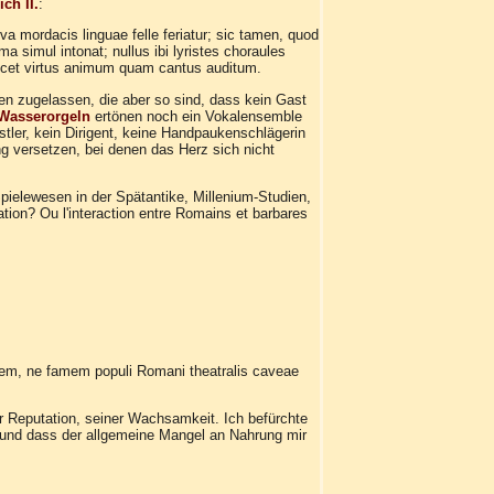
ch II.
:
va mordacis linguae felle feriatur; sic tamen, quod
simul intonat; nullus ibi lyristes choraules
mulcet virtus animum quam cantus auditum.
en zugelassen, die aber so sind, dass kein Gast
Wasserorgeln
ertönen noch ein Vokalensemble
tler, kein Dirigent, keine Handpaukenschlägerin
ng versetzen, bei denen das Herz sich nicht
ielewesen in der Spätantike, Millenium-Studien,
ation? Ou l'interaction entre Romains et barbares
em, ne famem populi Romani theatralis caveae
r Reputation, seiner Wachsamkeit. Ich befürchte
und dass der allgemeine Mangel an Nahrung mir