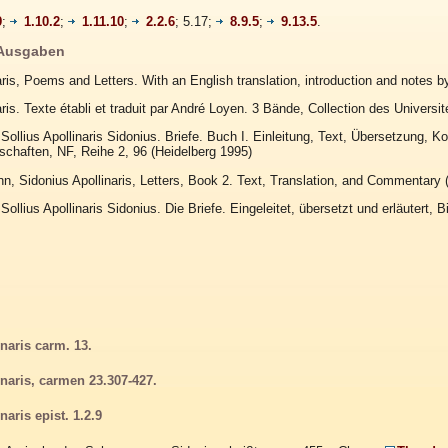
9
;
1.10.2
;
1.11.10
;
2.2.6
; 5.17;
8.9.5
;
9.13.5
.
 Ausgaben
aris, Poems and Letters. With an English translation, introduction and notes b
aris. Texte établi et traduit par André Loyen. 3 Bände, Collection des Univers
 Sollius Apollinaris Sidonius. Briefe. Buch I. Einleitung, Text, Übersetzung, 
chaften, NF, Reihe 2, 96 (Heidelberg 1995)
n, Sidonius Apollinaris, Letters, Book 2. Text, Translation, and Commentary 
Sollius Apollinaris Sidonius. Die Briefe. Eingeleitet, übersetzt und erläutert, Bi
naris carm. 13.
naris, carmen 23.307-427.
aris epist. 1.2.9