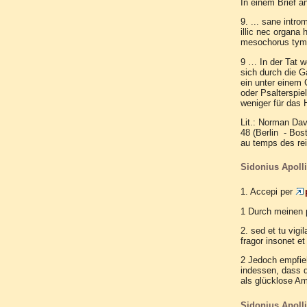
In einem Brief a
9. ... sane intro
illic nec organa
mesochorus tympa
9 … In der Tat w
sich durch die G
ein unter einem 
oder Psalterspie
weniger für das 
Lit.: Norman Dav
48 (Berlin - Bos
au temps des rei
Sidonius Apollin
1. Accepi per
1 Durch meinen p
2. sed et tu vi
fragor insonet et
2 Jedoch empfieh
indessen, dass 
als glücklose Am
Sidonius Apollin