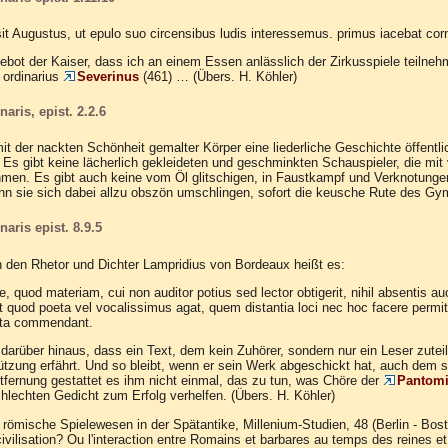
sit Augustus, ut epulo suo circensibus ludis interessemus. primus iacebat corn
ebot der Kaiser, dass ich an einem Essen anlässlich der Zirkusspiele teilnehme
 ordinarius
Severinus
(461) … (Übers. H. Köhler)
aris, epist. 2.2.6
mit der nackten Schönheit gemalter Körper eine liederliche Geschichte öffentlic
. Es gibt keine lächerlich gekleideten und geschminkten Schauspieler, die m
en. Es gibt auch keine vom Öl glitschigen, in Faustkampf und Verknotungen
enn sie sich dabei allzu obszön umschlingen, sofort die keusche Rute des Gy
aris epist. 8.9.5
n den Rhetor und Dichter Lampridius von Bordeaux heißt es:
, quod materiam, cui non auditor potius sed lector obtigerit, nihil absentis a
quod poeta vel vocalissimus agat, quem distantia loci nec hoc facere permit
ata commendant.
arüber hinaus, dass ein Text, dem kein Zuhörer, sondern nur ein Leser zutei
tützung erfährt. Und so bleibt, wenn er sein Werk abgeschickt hat, auch dem 
tfernung gestattet es ihm nicht einmal, das zu tun, was Chöre der
Pantom
hlechten Gedicht zum Erfolg verhelfen. (Übers. H. Köhler)
s römische Spielewesen in der Spätantike, Millenium-Studien, 48 (Berlin - Bo
civilisation? Ou l'interaction entre Romains et barbares au temps des reines e