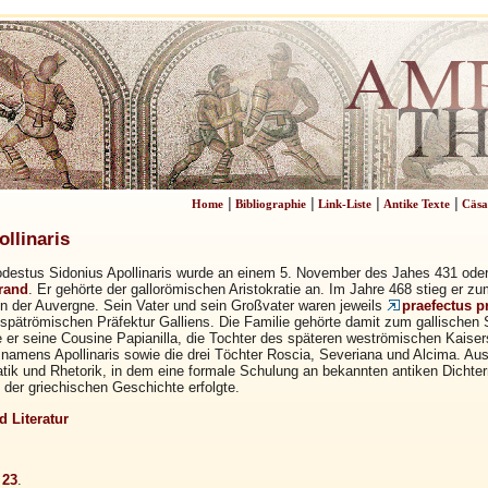
|
|
|
|
Home
Bibliographie
Link-Liste
Antike Texte
Cäsa
llinaris
destus Sidonius Apollinaris wurde an einem 5. November des Jahes 431 oder
rand
. Er gehörte der gallorömischen Aristokratie an. Im Jahre 468 stieg er 
n der Auvergne. Sein Vater und sein Großvater waren jeweils
praefectus p
r spätrömischen Präfektur Galliens. Die Familie gehörte damit zum gallischen
 er seine Cousine Papianilla, die Tochter des späteren weströmischen Kaise
 namens Apollinaris sowie die drei Töchter Roscia, Severiana und Alcima. Au
ik und Rhetorik, in dem eine formale Schulung an bekannten antiken Dichter
der griechischen Geschichte erfolgte.
 Literatur
23
.