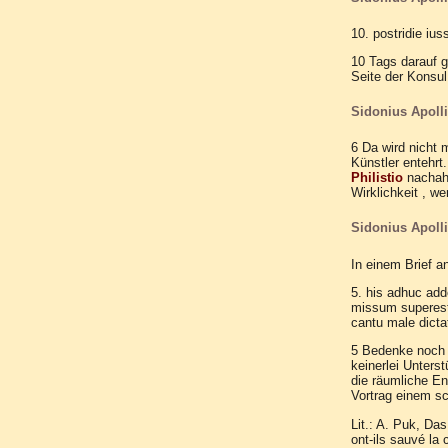
10. postridie ius
10 Tags darauf g
Seite der Konsul
Sidonius Apollin
6 Da wird nicht 
Künstler entehrt
Philistio
nachahm
Wirklichkeit , w
Sidonius Apollin
In einem Brief a
5. his adhuc adde
missum superest 
cantu male dict
5 Bedenke noch d
keinerlei Unters
die räumliche En
Vortrag einem sc
Lit.: A. Puk, Da
ont-ils sauvé la 