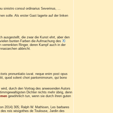
u sinistro consul ordinarius Severinus, ...
n solle. Als erster Gast lagerte auf der linken
h ausgestellt, die zwar die Kunst ehrt, aber den
it vielen bunten Farben die Aufmachung des
 verrenkten Ringer, deren Kampf auch in der
mnasiarchen abbricht.
uctoris pronuntiatio iuvat. neque enim post opus
tit, quod solent chori pantomimorum, qui bono
l wird, durch den Vortrag des anwesenden Autors
stimmgewaltigsten Dichter nichts mehr übrig, denn
imen
gewöhnlich tun, wenn sie durch ihren guten
ston 2014) 305; Ralph W. Mathisen, Les barbares
t des rois wisigothes de Toulouse, Jardin des