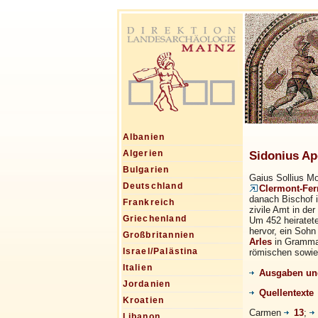
Albanien
Sidonius Apo
Algerien
Bulgarien
Gaius Sollius Mo
Deutschland
Clermont-Fer
danach Bischof i
Frankreich
zivile Amt in de
Griechenland
Um 452 heiratete
hervor, ein Sohn
Großbritannien
Arles
in Grammat
Israel/Palästina
römischen sowie 
Italien
Ausgaben und
Jordanien
Quellentexte
Kroatien
Carmen
13
;
Libanon