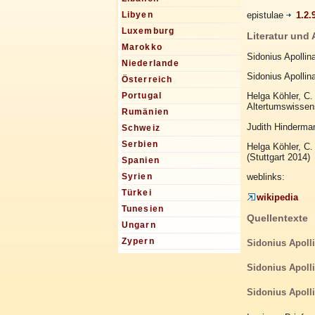
epistulae
1.2.
Libyen
Luxemburg
Literatur und
Marokko
Sidonius Apollin
Niederlande
Sidonius Apollin
Österreich
Helga Köhler, C.
Portugal
Altertumswissens
Rumänien
Judith Hinderman
Schweiz
Serbien
Helga Köhler, C. 
(Stuttgart 2014)
Spanien
weblinks:
Syrien
Türkei
wikipedia
Tunesien
Quellentexte
Ungarn
Zypern
Sidonius Apolli
Sidonius Apolli
Sidonius Apollin