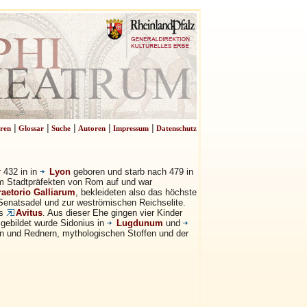
|
|
|
|
|
ren
Glossar
Suche
Autoren
Impressum
Datenschutz
 432 in in
Lyon
geboren und starb nach 479 in
zum Stadtpräfekten von Rom auf und war
raetorio Galliarum
, bekleideten also das höchste
 Senatsadel und zur weströmischen Reichselite.
rs
Avitus
. Aus dieser Ehe gingen vier Kinder
sgebildet wurde Sidonius in
Lugdunum
und
n und Rednern, mythologischen Stoffen und der